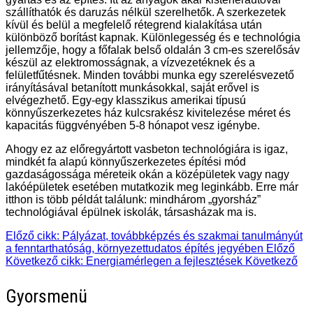
szállíthatók és daruzás nélkül szerelhetők. A szerkezetek
kívül és belül a megfelelő rétegrend kialakítása után
különböző borítást kapnak. Különlegesség és e technológia
jellemzője, hogy a főfalak belső oldalán 3 cm-es szerelősáv
készül az elektromosságnak, a vízvezetéknek és a
felületfűtésnek. Minden további munka egy szerelésvezető
irányításával betanított munkásokkal, saját erővel is
elvégezhető. Egy-egy klasszikus amerikai típusú
könnyűszerkezetes ház kulcsrakész kivitelezése méret és
kapacitás függvényében 5-8 hónapot vesz igénybe.
Ahogy ez az előregyártott vasbeton technológiára is igaz,
mindkét fa alapú könnyűszerkezetes építési mód
gazdaságossága méreteik okán a középületek vagy nagy
lakóépületek esetében mutatkozik meg leginkább. Erre már
itthon is több példát találunk: mindhárom „gyorsház”
technológiával épülnek iskolák, társasházak ma is.
Előző cikk: Pályázat, továbbképzés és szakmai tanulmányút
a fenntarthatóság, környezettudatos építés jegyében
Előző
Következő cikk: Energiamérlegen a fejlesztések
Következő
Gyorsmenü