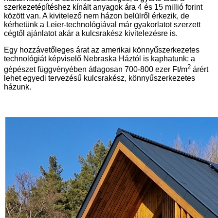
szerkezetépítéshez kínált anyagok ára 4 és 15 millió forint
között van. A kivitelező nem házon belülről érkezik, de
kérhetünk a Leier-technológiával már gyakorlatot szerzett
cégtől ajánlatot akár a kulcsrakész kivitelezésre is.
Egy hozzávetőleges árat az amerikai könnyűszerkezetes
technológiát képviselő Nebraska Háztól is kaphatunk: a
2
gépészet függvényében átlagosan 700-800 ezer Ft/m
árért
lehet egyedi tervezésű kulcsrakész, könnyűszerkezetes
házunk.