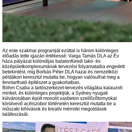
Az este szakmai programját ezúttal is három különleges
előadás tette igazán értékessé: Varga Tamás DLA az Év
háza pályázat különdíjas balatonfüredi lakó- és
középületkomplexumának tervezési folyamataiba engedett
betekintést, míg Borbás Péter DLA hazai és nemzetközi
példákon keresztül mutatta be, hogyan valósulhat meg a
fenntartható építészet a gyakorlatban.
Böhm Csaba a tartószerkezet-tervezés világába kalauzolt
minket, és különleges projektjük, a Sydney nyugati
külvárosában épült monolit vasbeton szellőzőtornyokat
körülvevő acélszobor történetén keresztül mutatta be a
műszaki kihívások és kreatív mérnöki megoldások
találkozását.