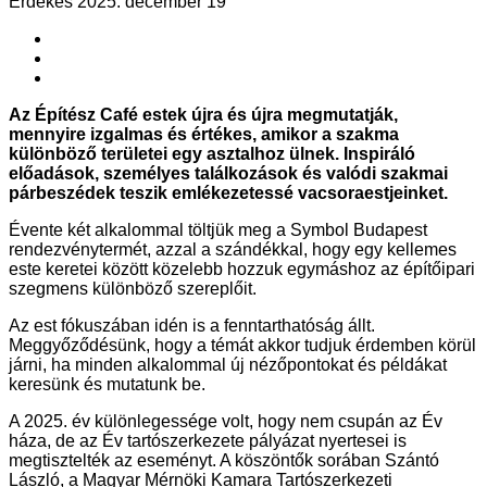
Érdekes
2025. december 19
Az Építész Café estek újra és újra megmutatják,
mennyire izgalmas és értékes, amikor a szakma
különböző területei egy asztalhoz ülnek. Inspiráló
előadások, személyes találkozások és valódi szakmai
párbeszédek teszik emlékezetessé vacsoraestjeinket.
Évente két alkalommal töltjük meg a Symbol Budapest
rendezvénytermét, azzal a szándékkal, hogy egy kellemes
este keretei között közelebb hozzuk egymáshoz az építőipari
szegmens különböző szereplőit.
Az est fókuszában idén is a fenntarthatóság állt.
Meggyőződésünk, hogy a témát akkor tudjuk érdemben körül
járni, ha minden alkalommal új nézőpontokat és példákat
keresünk és mutatunk be.
A 2025. év különlegessége volt, hogy nem csupán az Év
háza, de az Év tartószerkezete pályázat nyertesei is
megtisztelték az eseményt. A köszöntők sorában Szántó
László, a Magyar Mérnöki Kamara Tartószerkezeti