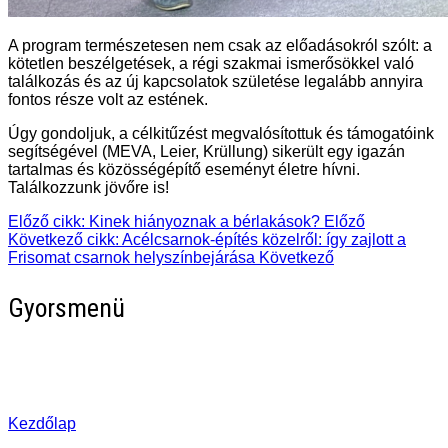
A program természetesen nem csak az előadásokról szólt: a
kötetlen beszélgetések, a régi szakmai ismerősökkel való
találkozás és az új kapcsolatok születése legalább annyira
fontos része volt az estének.
Úgy gondoljuk, a célkitűzést megvalósítottuk és támogatóink
segítségével (MEVA, Leier, Krüllung) sikerült egy igazán
tartalmas és közösségépítő eseményt életre hívni.
Találkozzunk jövőre is!
Előző cikk: Kinek hiányoznak a bérlakások?
Előző
Következő cikk: Acélcsarnok-építés közelről: így zajlott a
Frisomat csarnok helyszínbejárása
Következő
Gyorsmenü
Kezdőlap