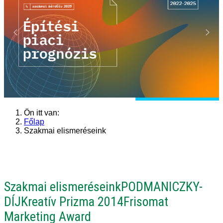
Ön itt van:
Főlap
Szakmai elismeréseink
Szakmai elismeréseink
PODMANICZKY-
DÍJ
Kreatív Prizma 2014
Frisomat
Marketing Award