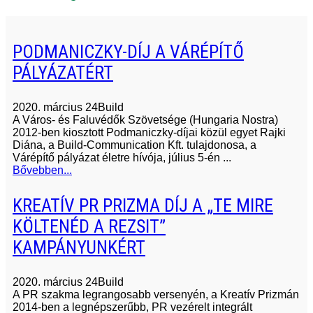
PODMANICZKY-DÍJ A VÁRÉPÍTŐ
PÁLYÁZATÉRT
2020. március 24
Build
A Város- és Faluvédők Szövetsége (Hungaria Nostra)
2012-ben kiosztott Podmaniczky-díjai közül egyet Rajki
Diána, a Build-Communication Kft. tulajdonosa, a
Várépítő pályázat életre hívója, július 5-én ...
Bővebben...
KREATÍV PR PRIZMA DÍJ A „TE MIRE
KÖLTENÉD A REZSIT”
KAMPÁNYUNKÉRT
2020. március 24
Build
A PR szakma legrangosabb versenyén, a Kreatív Prizmán
2014-ben a legnépszerűbb, PR vezérelt integrált